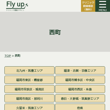
クリニック
開業相談
（無料）
MENU
西町
TOP
> 西町
北九州・筑豊エリア
福津・古賀・宗像エリア
福岡市東区・糟屋郡
福岡市博多区・中央区
福岡市早良区・城南区
福岡市西区・糸島
福岡市南区・那珂川
春日・大野城・筑紫野エリア
久留米・筑後エリア
他県