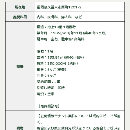
所在地
福岡県久留米市西町1201-2
推奨科目
内科、皮膚科、婦人科 など
構造：地上10階 1階部分
築年月：1985[S60]年11月 (築40年3ヶ月)
駐車場：空有、駐車場1台無料
階数：1階
面積：133.81㎡ (約40.48坪)
賃料：330,000円（税込）
概要
敷金：5ヶ月(実費)
礼金：1ヶ月
契約期間：2年
引渡し時期：即時
現況：空家
（売買相談可）
【公開情報テナント案件については成約スピードが速
く、
備考
場合により既に賃貸先が決まっている場合もございま