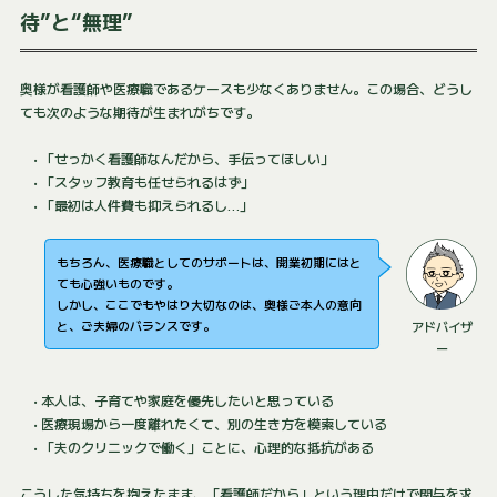
待”と“無理”
奥様が看護師や医療職であるケースも少なくありません。この場合、どうし
ても次のような期待が生まれがちです。
• 「せっかく看護師なんだから、手伝ってほしい」
• 「スタッフ教育も任せられるはず」
• 「最初は人件費も抑えられるし…」
もちろん、医療職としてのサポートは、開業初期にはと
ても心強いものです。
しかし、ここでもやはり大切なのは、奥様ご本人の意向
と、ご夫婦のバランスです。
アドバイザ
ー
• 本人は、子育てや家庭を優先したいと思っている
• 医療現場から一度離れたくて、別の生き方を模索している
• 「夫のクリニックで働く」ことに、心理的な抵抗がある
こうした気持ちを抱えたまま、「看護師だから」という理由だけで関与を求