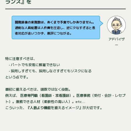
ランス』を
開院直後の来院数は、あくまで予測でしかありません。
過剰な人員配置は人件費を圧迫し、逆に少なすぎると患
者対応が追いつかず、悪評につながる。
アドバイザ
ー
特に注意すべきは、
• パートでも安易に解雇できない
• 採用しすぎても、採用しなさすぎてもリスクになる
という点です。
最初に揃えるべきは、頭数ではなく役割。
例えば、 医療専門職（看護師・准看護師）。医療事務（受付・会計・レセプ
ト）。兼務できる人材（柔軟性の高い人）。etc…
こういった、
『人数より機能
を揃えるイメージ』が大切です。