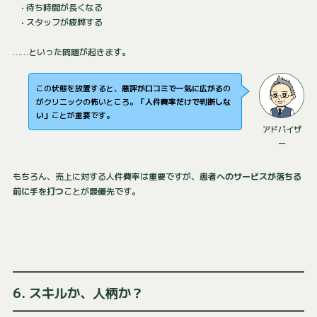
• 待ち時間が長くなる
• スタッフが疲弊する
……といった問題が起きます。
この状態を放置すると、
悪評が口コミで一気に広がる
の
がクリニックの怖いところ。
「人件費率だけで判断しな
い」
ことが重要です。
アドバイザ
ー
もちろん、売上に対する人件費率は重要ですが、
患者へのサービスが落ちる
前に手を打つ
ことが最優先です。
6. スキルか、人柄か？