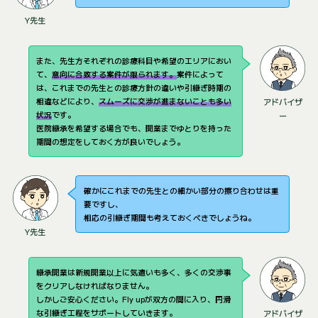
Y先生
また、先生方それぞれの診療科目や希望のエリアにおい
て、
意向に合致する案件が限られます。
案件によって
は、これまでの先生との診療方針の違いや引継ぎ時期の
相違などにより、
スムーズに交渉が進まないことも多い
アドバイザ
状況
です。
ー
医院継承を希望する場合でも、開業までゆとりを持った
期間の想定をしておく方が良いでしょう。
確かにこれまでの先生との細かい部分の擦り合わせは重
要ですし、
相応の引継ぎ期間も考えておくべきでしょうね。
Y先生
継承開業は新規開業以上に気遣いも多く、多くの交渉事
をクリアしなければなりません。
しかしご安心ください。Fly upが双方の間に入り、円滑
な引継ぎ工程をサポートしていきます。
アドバイザ