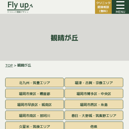
クリニック
開業相談
（無料）
MENU
観晴が丘
TOP
> 観晴が丘
北九州・筑豊エリア
福津・古賀・宗像エリア
福岡市東区・糟屋郡
福岡市博多区・中央区
福岡市早良区・城南区
福岡市西区・糸島
福岡市南区・那珂川
春日・大野城・筑紫野エリア
久留米・筑後エリア
他県