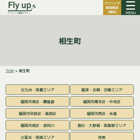
クリニック
開業相談
（無料）
MENU
相生町
TOP
> 相生町
北九州・筑豊エリア
福津・古賀・宗像エリア
福岡市東区・糟屋郡
福岡市博多区・中央区
福岡市早良区・城南区
福岡市西区・糸島
福岡市南区・那珂川
春日・大野城・筑紫野エリア
久留米・筑後エリア
他県