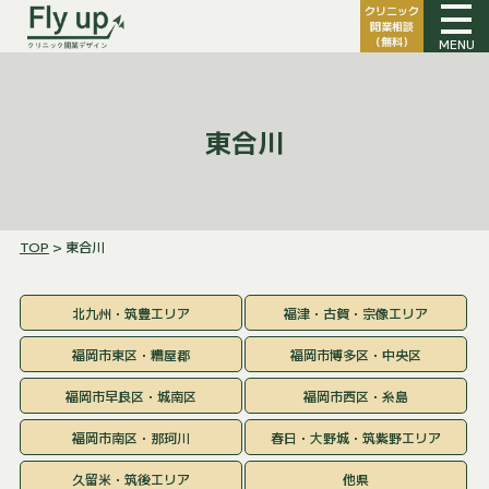
クリニック
開業相談
（無料）
MENU
東合川
TOP
> 東合川
北九州・筑豊エリア
福津・古賀・宗像エリア
福岡市東区・糟屋郡
福岡市博多区・中央区
福岡市早良区・城南区
福岡市西区・糸島
福岡市南区・那珂川
春日・大野城・筑紫野エリア
久留米・筑後エリア
他県