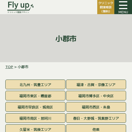
クリニック
開業相談
（無料）
MENU
小郡市
TOP
> 小郡市
北九州・筑豊エリア
福津・古賀・宗像エリア
福岡市東区・糟屋郡
福岡市博多区・中央区
福岡市早良区・城南区
福岡市西区・糸島
福岡市南区・那珂川
春日・大野城・筑紫野エリア
久留米・筑後エリア
他県