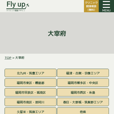
クリニック
開業相談
（無料）
MENU
大宰府
TOP
> 大宰府
北九州・筑豊エリア
福津・古賀・宗像エリア
福岡市東区・糟屋郡
福岡市博多区・中央区
福岡市早良区・城南区
福岡市西区・糸島
福岡市南区・那珂川
春日・大野城・筑紫野エリア
久留米・筑後エリア
他県