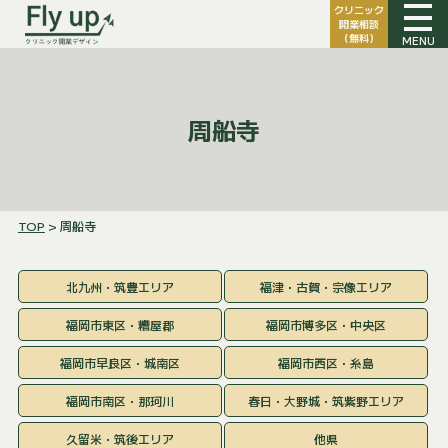
クリニック
開業相談
（無料）
MENU
周船寺
TOP
> 周船寺
北九州・筑豊エリア
福津・古賀・宗像エリア
福岡市東区・糟屋郡
福岡市博多区・中央区
福岡市早良区・城南区
福岡市西区・糸島
福岡市南区・那珂川
春日・大野城・筑紫野エリア
久留米・筑後エリア
他県