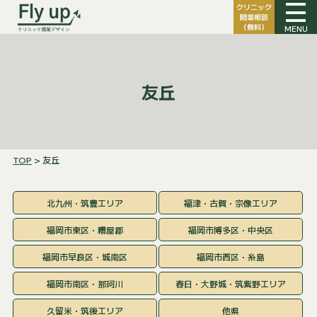
クリニック
開業相談
（無料）
MENU
友丘
TOP
> 友丘
北九州・筑豊エリア
福津・古賀・宗像エリア
福岡市東区・糟屋郡
福岡市博多区・中央区
福岡市早良区・城南区
福岡市西区・糸島
福岡市南区・那珂川
春日・大野城・筑紫野エリア
久留米・筑後エリア
他県