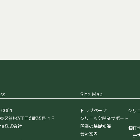
ss
Site Map
-0061
トップページ
クリ
東区筥松3丁目6番35号 １F
クリニック開業サポート
une株式会社
開業の基礎知識
物件
会社案内
テ