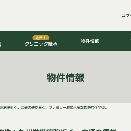
ログ
注目！
物件情報
クリニック継承
識
物件情報
労災病院近く。交通の便が良く、ファミリー層に人気な閑静な住宅街。