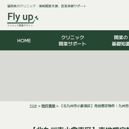
福岡県のクリニック・薬局開業支援、医業承継サポート
クリニック
開業の
HOME
開業サポート
基礎知
TOP
>
物件情報
> 【北九州市小倉南区】売地想定物件：九州