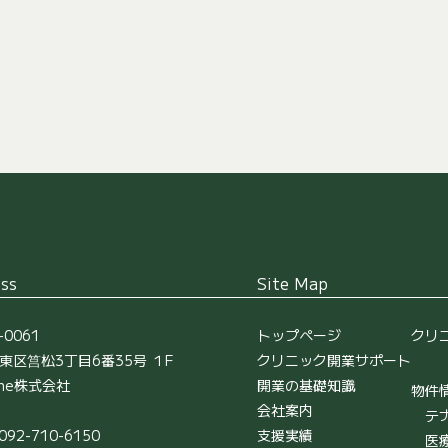
ss
Site Map
-0061
トップページ
クリ
東区筥松3丁目6番35号 １F
クリニック開業サポート
une株式会社
開業の基礎知識
物件
会社案内
テ
092-710-6150
支援実績
医