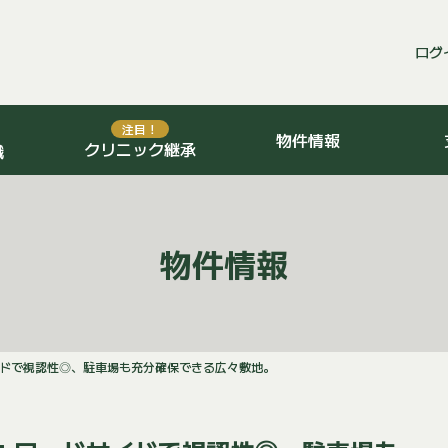
ログ
注目！
物件情報
クリニック継承
識
物件情報
イドで視認性◎、駐車場も充分確保できる広々敷地。