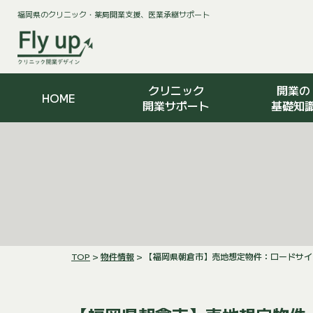
福岡県のクリニック・薬局開業支援、医業承継サポート
クリニック
開業の
HOME
開業サポート
基礎知
TOP
>
物件情報
> 【福岡県朝倉市】売地想定物件：ロードサ