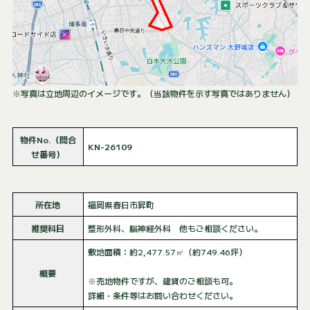
※写真は立地周辺のイメージです。（当該物件を示す写真ではありません）
物件No.（問合
KN-26109
せ番号）
所在地
福岡県春日市昇町
推奨科目
整形外科、脳神経外科 他もご相談ください。
敷地面積：約2,477.57㎡（約749.46坪）
概要
※売地物件ですが、建貸のご相談も可。
詳細・条件等はお問い合わせください。