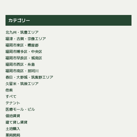
カテゴリー
北九州・筑豊エリア
福津・古賀・宗像エリア
福岡市東区・糟屋郡
福岡市博多区・中央区
福岡市早良区・城南区
福岡市西区・糸島
福岡市南区・那珂川
春日・大野城・筑紫野エリア
久留米・筑後エリア
他県
すべて
テナント
医療モール・ビル
借地賃貸
建て貸し賃貸
土地購入
薬局開局