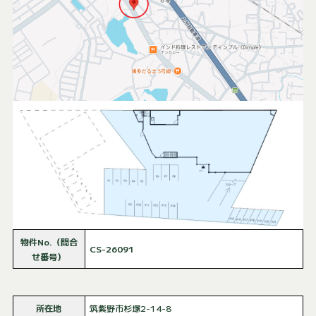
物件No.（問合
CS-26091
せ番号）
所在地
筑紫野市杉塚2-14-8