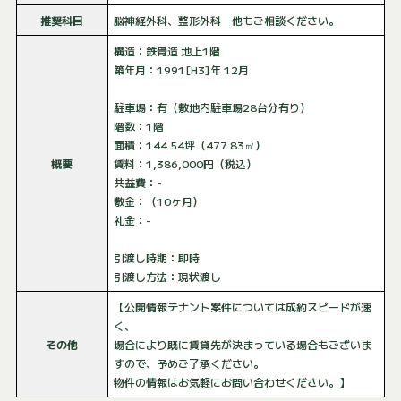
推奨科目
脳神経外科、整形外科 他もご相談ください。
構造：鉄骨造 地上1階
築年月：1991[H3]年 12月
駐車場：有（敷地内駐車場28台分有り）
階数：1階
面積：144.54坪（477.83㎡）
概要
賃料：1,386,000円（税込）
共益費：-
敷金：（10ヶ月）
礼金：-
引渡し時期：即時
引渡し方法：現状渡し
【公開情報テナント案件については成約スピードが速
く、
その他
場合により既に賃貸先が決まっている場合もございま
すので、予めご了承ください。
物件の情報はお気軽にお問い合わせください。】