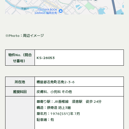
※Photo：周辺イメージ
物件No.（問合
KS-26053
せ番号）
所在地
糟屋郡志免町志免2-3-6
推奨科目
皮膚科、小児科 その他
最寄り駅：JR香椎線 須恵駅 徒歩 24分
構造：鉄骨造 地上3階
築年月：1976[S51]年 7月
駐車場：有