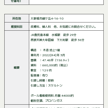
せ番号）
所在地
大野城市緑ケ丘4-16-10
推奨科目
皮膚科、婦人科 他、お気軽にお問合せください。
JR鹿児島本線 水城駅 徒歩 29分
西鉄天神大牟田線 下大利駅 徒歩 36分
構造 ： 木造 地上1階
築年月：2022[R4]年 3月
面積 ：47.46坪（156.9㎡）
賃料 ：660,000円（税込）
概要
敷金 ：12ヶ月
駐車場：有り
引渡し時期：即時
引渡し方法：スケルトン
ポール看板使用料:月額 44000円
個別空調、プロパンガス