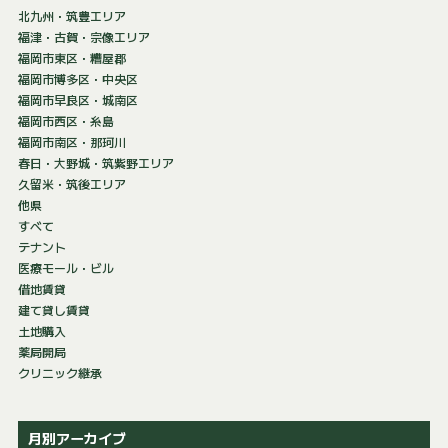
北九州・筑豊エリア
福津・古賀・宗像エリア
福岡市東区・糟屋郡
福岡市博多区・中央区
福岡市早良区・城南区
福岡市西区・糸島
福岡市南区・那珂川
春日・大野城・筑紫野エリア
久留米・筑後エリア
他県
すべて
テナント
医療モール・ビル
借地賃貸
建て貸し賃貸
土地購入
薬局開局
クリニック継承
月別アーカイブ