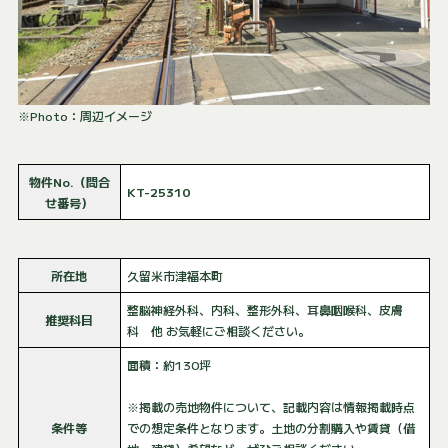
※Photo：周辺イメージ
物件No.（問合
KT-25310
せ番号）
所在地
久留米市津福本町
整脳神経外科、内科、整形外科、耳鼻咽喉科、皮膚
推奨科目
科 他 お気軽にご相談ください。
面積：約130坪
※掲載の売地物件について、記載内容は情報掲載時点
条件等
での想定条件となります。土地の分割購入や賃貸（借