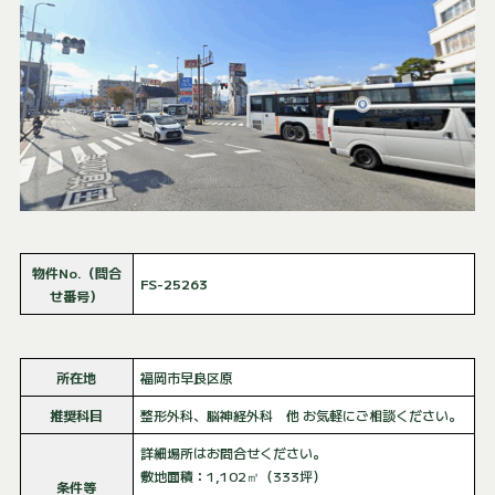
物件No.（問合
FS-25263
せ番号）
所在地
福岡市早良区原
推奨科目
整形外科、脳神経外科 他 お気軽にご相談ください。
詳細場所はお問合せください。
敷地面積：1,102㎡（333坪）
条件等