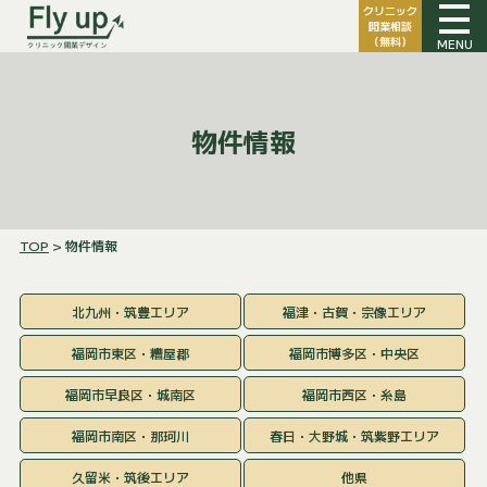
クリニック
開業相談
（無料）
MENU
物件情報
TOP
> 物件情報
北九州・筑豊エリア
福津・古賀・宗像エリア
福岡市東区・糟屋郡
福岡市博多区・中央区
福岡市早良区・城南区
福岡市西区・糸島
福岡市南区・那珂川
春日・大野城・筑紫野エリア
久留米・筑後エリア
他県